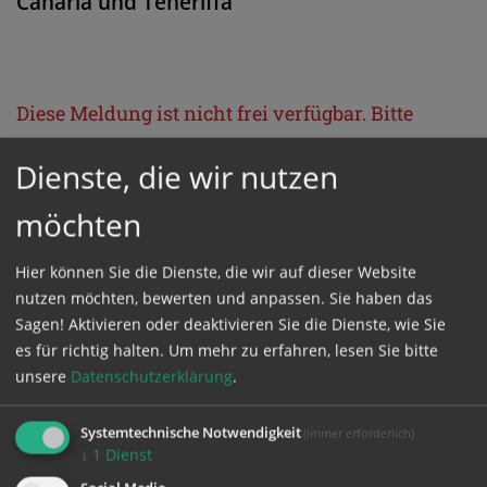
Canaria und Teneriffa
Diese Meldung ist nicht frei verfügbar. Bitte
loggen Sie sich ein, oder bestellen Sie das
Dienste, die wir nutzen
Produkt
Kathpress_online
.
möchten
GESCHÜTZTER BEREICH
Hier können Sie die Dienste, die wir auf dieser Website
nutzen möchten, bewerten und anpassen. Sie haben das
Bitte melden Sie sich mit Ihrem Benutzernamen
Sagen! Aktivieren oder deaktivieren Sie die Dienste, wie Sie
und Passwort an.
es für richtig halten.
Um mehr zu erfahren, lesen Sie bitte
unsere
Datenschutzerklärung
.
Benutzername
Systemtechnische Notwendigkeit
(immer erforderlich)
↓
1
Dienst