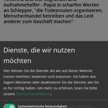
Aufnahmehelfer - Papst in scharfen Worten
an Schlepper, "die Todesrouten organisieren,
Menschenhandel betreiben und das Leid
anderer zum Geschäft machen"
Diese Meldung ist nicht frei verfügbar. Bitte
Dienste, die wir nutzen
loggen Sie sich ein, oder bestellen Sie das
möchten
Produkt
Kathpress_online
.
Hier können Sie die Dienste, die wir auf dieser Website
nutzen möchten, bewerten und anpassen. Sie haben das
GESCHÜTZTER BEREICH
Sagen! Aktivieren oder deaktivieren Sie die Dienste, wie Sie
es für richtig halten.
Um mehr zu erfahren, lesen Sie bitte
Bitte melden Sie sich mit Ihrem Benutzernamen
unsere
Datenschutzerklärung
.
und Passwort an.
Systemtechnische Notwendigkeit
(immer erforderlich)