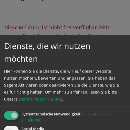
Diese Meldung ist nicht frei verfügbar. Bitte
loggen Sie sich ein, oder bestellen Sie das
Dienste, die wir nutzen
Produkt
Kathpress_online
.
möchten
GESCHÜTZTER BEREICH
Hier können Sie die Dienste, die wir auf dieser Website
nutzen möchten, bewerten und anpassen. Sie haben das
Bitte melden Sie sich mit Ihrem Benutzernamen
Sagen! Aktivieren oder deaktivieren Sie die Dienste, wie Sie
und Passwort an.
es für richtig halten.
Um mehr zu erfahren, lesen Sie bitte
unsere
Datenschutzerklärung
.
Benutzername
Systemtechnische Notwendigkeit
(immer erforderlich)
↓
1
Dienst
Social Media