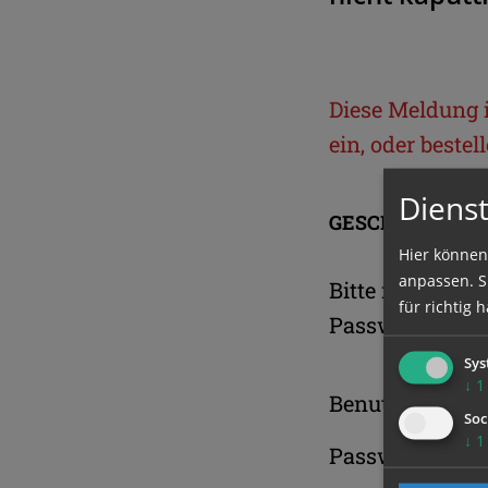
Diese Meldung is
ein, oder beste
Dienst
GESCHÜTZTER 
Hier können
anpassen. Si
Bitte melden S
für richtig h
Passwort an.
Sys
↓
1
Benutzername
Soc
↓
1
Passwort