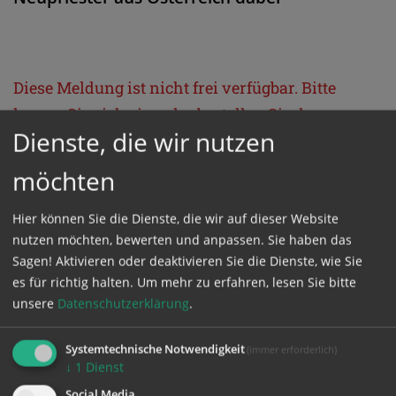
Diese Meldung ist nicht frei verfügbar. Bitte
loggen Sie sich ein, oder bestellen Sie das
Dienste, die wir nutzen
Produkt
Kathpress_online
.
möchten
GESCHÜTZTER BEREICH
Hier können Sie die Dienste, die wir auf dieser Website
nutzen möchten, bewerten und anpassen. Sie haben das
Bitte melden Sie sich mit Ihrem Benutzernamen
Sagen! Aktivieren oder deaktivieren Sie die Dienste, wie Sie
und Passwort an.
es für richtig halten.
Um mehr zu erfahren, lesen Sie bitte
unsere
Datenschutzerklärung
.
Benutzername
Systemtechnische Notwendigkeit
(immer erforderlich)
↓
1
Dienst
Social Media