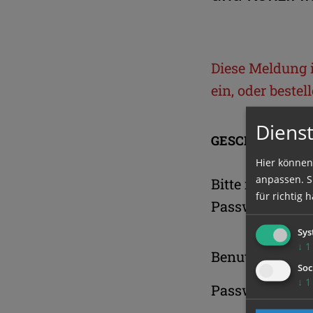
Diese Meldung is
ein, oder beste
Dienst
GESCHÜTZTER 
Hier können
anpassen. Si
Bitte melden S
für richtig h
Passwort an.
Sys
↓
1
Benutzername
Soc
↓
1
Passwort