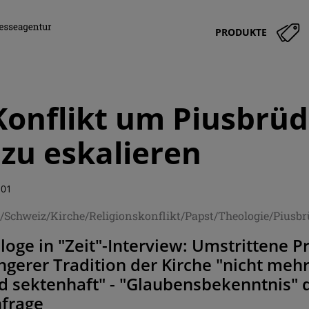
PRODUKTE
Konflikt um Piusbrüd
zu eskalieren
:01
/Schweiz/Kirche/Religionskonflikt/Papst/Theologie/Piusb
oge in "Zeit"-Interview: Umstrittene P
ngerer Tradition der Kirche "nicht mehr
d sektenhaft" - "Glaubensbekenntnis" d
nfrage