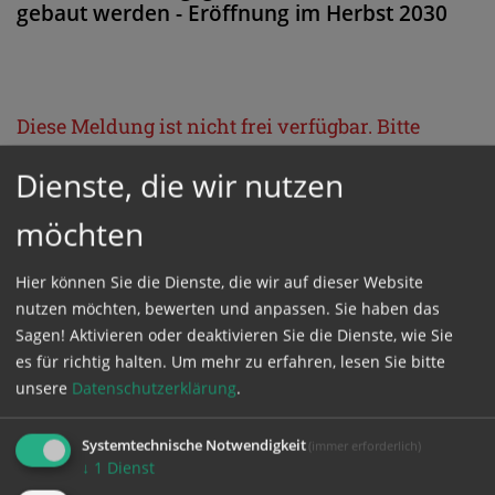
gebaut werden - Eröffnung im Herbst 2030
Diese Meldung ist nicht frei verfügbar. Bitte
loggen Sie sich ein, oder bestellen Sie das
Dienste, die wir nutzen
Produkt
Kathpress_online
.
möchten
GESCHÜTZTER BEREICH
Hier können Sie die Dienste, die wir auf dieser Website
nutzen möchten, bewerten und anpassen. Sie haben das
Bitte melden Sie sich mit Ihrem Benutzernamen
Sagen! Aktivieren oder deaktivieren Sie die Dienste, wie Sie
es für richtig halten.
Um mehr zu erfahren, lesen Sie bitte
und Passwort an.
unsere
Datenschutzerklärung
.
Benutzername
Systemtechnische Notwendigkeit
(immer erforderlich)
↓
1
Dienst