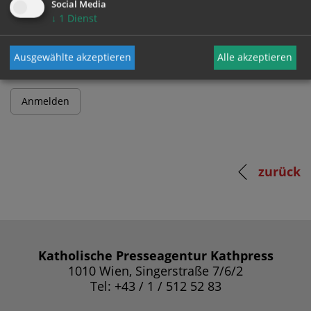
Social Media
↓
1
Dienst
Passwort
Ausgewählte akzeptieren
Alle akzeptieren
zurück
Katholische Presseagentur Kathpress
1010 Wien, Singerstraße 7/6/2
Tel: +43 / 1 / 512 52 83