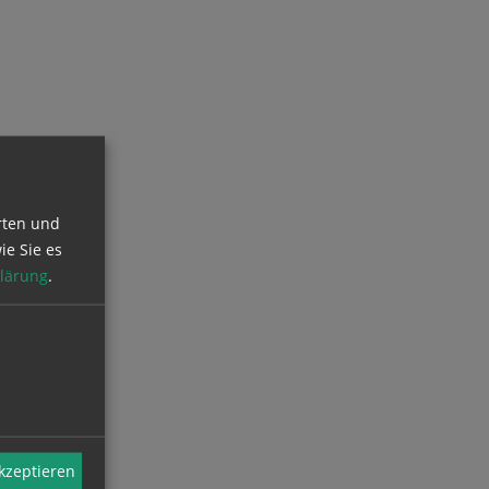
rten und
ie Sie es
lärung
.
akzeptieren