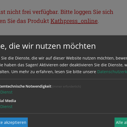
t nicht frei verfügbar. Bitte loggen Sie sich
llen Sie das Produkt
Kathpress_online
.
BEREICH
e, die wir nutzen möchten
ie sich mit Ihrem Benutzernamen und
 Sie die Dienste, die wir auf dieser Website nutzen möchten, bewe
e haben das Sagen! Aktivieren oder deaktivieren Sie die Dienste, w
alten.
Um mehr zu erfahren, lesen Sie bitte unsere
Datenschutzerk
temtechnische Notwendigkeit
(immer erforderlich)
Dienst
ial Media
Dienst
e akzeptieren
Alle 