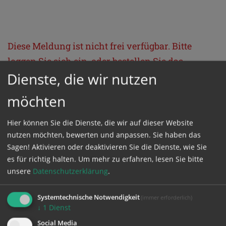
Diese Meldung ist nicht frei verfügbar. Bitte
loggen Sie sich ein, oder bestellen Sie das
Dienste, die wir nutzen
Produkt
Kathpress_online
.
möchten
GESCHÜTZTER BEREICH
Hier können Sie die Dienste, die wir auf dieser Website
nutzen möchten, bewerten und anpassen. Sie haben das
Bitte melden Sie sich mit Ihrem Benutzernamen
Sagen! Aktivieren oder deaktivieren Sie die Dienste, wie Sie
und Passwort an.
es für richtig halten.
Um mehr zu erfahren, lesen Sie bitte
unsere
Datenschutzerklärung
.
Benutzername
Systemtechnische Notwendigkeit
(immer erforderlich)
↓
1
Dienst
Social Media