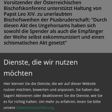
Vorsitzender der Österreichischen
Bischofskonferenz unterstützt Haltung von
Papst Leo XIV. zu unerlaubten
Bischofsweihen der Piusbruderschaft: "Durch
diesen Akt des Ungehorsams haben sich
sowohl die Spender als auch die Empfänger
der Weihe selbst exkommuniziert und einen
schismatischen Akt gesetzt"
Dienste, die wir nutzen
Diese Meldung ist nicht frei verfügbar. Bitte
möchten
loggen Sie sich ein, oder bestellen Sie das
Produkt
Kathpress_online
.
Hier können Sie die Dienste, die wir auf dieser Website
nutzen möchten, bewerten und anpassen. Sie haben das
Sagen! Aktivieren oder deaktivieren Sie die Dienste, wie Sie
GESCHÜTZTER BEREICH
es für richtig halten.
Um mehr zu erfahren, lesen Sie bitte
unsere
Datenschutzerklärung
.