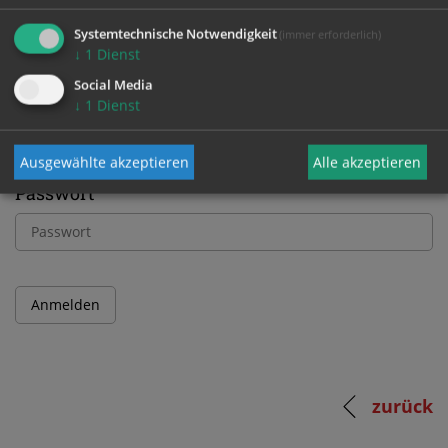
Bitte melden Sie sich mit Ihrem Benutzernamen
Systemtechnische Notwendigkeit
(immer erforderlich)
und Passwort an.
↓
1
Dienst
Social Media
↓
1
Dienst
Benutzername
Ausgewählte akzeptieren
Alle akzeptieren
Passwort
zurück