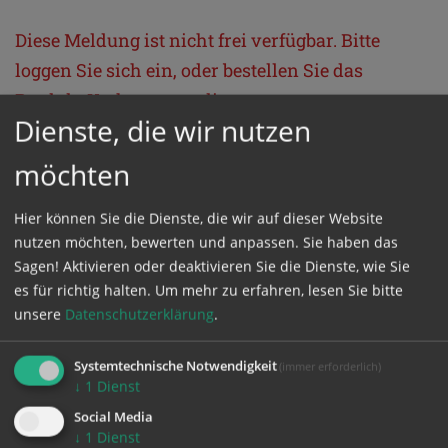
Diese Meldung ist nicht frei verfügbar. Bitte
loggen Sie sich ein, oder bestellen Sie das
Produkt
Kathpress_online
.
Dienste, die wir nutzen
möchten
GESCHÜTZTER BEREICH
Hier können Sie die Dienste, die wir auf dieser Website
Bitte melden Sie sich mit Ihrem Benutzernamen
nutzen möchten, bewerten und anpassen. Sie haben das
und Passwort an.
Sagen! Aktivieren oder deaktivieren Sie die Dienste, wie Sie
es für richtig halten.
Um mehr zu erfahren, lesen Sie bitte
unsere
Datenschutzerklärung
.
Benutzername
Systemtechnische Notwendigkeit
(immer erforderlich)
↓
1
Dienst
Passwort
Social Media
↓
1
Dienst