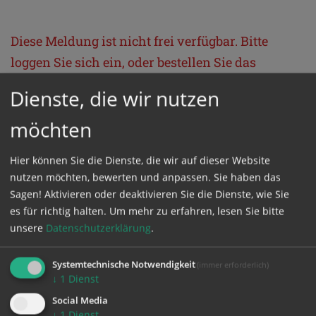
Diese Meldung ist nicht frei verfügbar. Bitte
loggen Sie sich ein, oder bestellen Sie das
Produkt
Kathpress_online
.
Dienste, die wir nutzen
möchten
GESCHÜTZTER BEREICH
Hier können Sie die Dienste, die wir auf dieser Website
Bitte melden Sie sich mit Ihrem Benutzernamen
nutzen möchten, bewerten und anpassen. Sie haben das
Sagen! Aktivieren oder deaktivieren Sie die Dienste, wie Sie
und Passwort an.
es für richtig halten.
Um mehr zu erfahren, lesen Sie bitte
unsere
Datenschutzerklärung
.
Benutzername
Systemtechnische Notwendigkeit
(immer erforderlich)
↓
1
Dienst
Passwort
Social Media
↓
1
Dienst