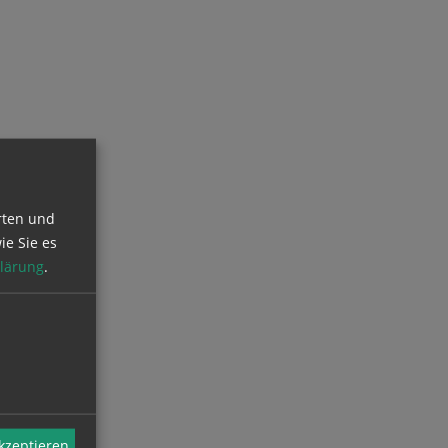
rten und
ie Sie es
lärung
.
akzeptieren