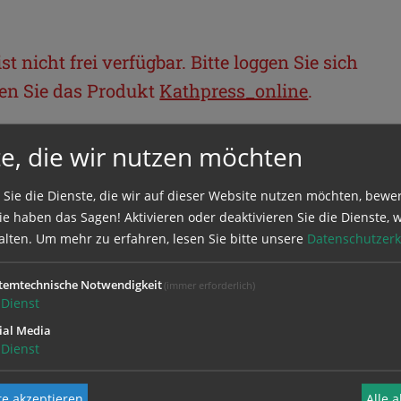
t nicht frei verfügbar. Bitte loggen Sie sich
llen Sie das Produkt
Kathpress_online
.
e, die wir nutzen möchten
BEREICH
 Sie die Dienste, die wir auf dieser Website nutzen möchten, bewe
ie sich mit Ihrem Benutzernamen und
e haben das Sagen! Aktivieren oder deaktivieren Sie die Dienste, w
alten.
Um mehr zu erfahren, lesen Sie bitte unsere
Datenschutzerk
temtechnische Notwendigkeit
(immer erforderlich)
Dienst
ial Media
Dienst
e akzeptieren
Alle 