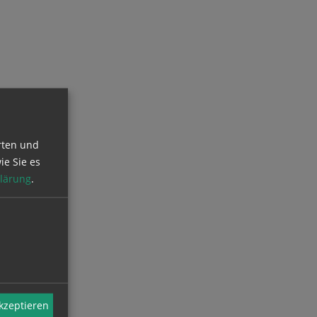
rten und
ie Sie es
lärung
.
akzeptieren