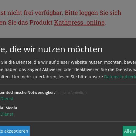
t nicht frei verfügbar. Bitte loggen Sie sich
llen Sie das Produkt
Kathpress_online
.
BEREICH
e, die wir nutzen möchten
ie sich mit Ihrem Benutzernamen und
 Sie die Dienste, die wir auf dieser Website nutzen möchten, bewe
e haben das Sagen! Aktivieren oder deaktivieren Sie die Dienste, w
alten.
Um mehr zu erfahren, lesen Sie bitte unsere
Datenschutzerk
temtechnische Notwendigkeit
(immer erforderlich)
Dienst
ial Media
Dienst
e akzeptieren
Alle 