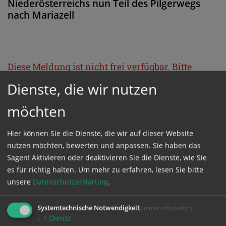
Niederösterreichs nun Teil des Pilgerwegs
nach Mariazell
Diese Meldung ist nicht frei verfügbar. Bitte
loggen Sie sich ein, oder bestellen Sie das
Dienste, die wir nutzen
Produkt
Kathpress_online
.
möchten
GESCHÜTZTER BEREICH
Hier können Sie die Dienste, die wir auf dieser Website
nutzen möchten, bewerten und anpassen. Sie haben das
Sagen! Aktivieren oder deaktivieren Sie die Dienste, wie Sie
Bitte melden Sie sich mit Ihrem Benutzernamen
es für richtig halten.
Um mehr zu erfahren, lesen Sie bitte
und Passwort an.
unsere
Datenschutzerklärung
.
Systemtechnische Notwendigkeit
(immer erforderlich)
Benutzername
↓
1
Dienst