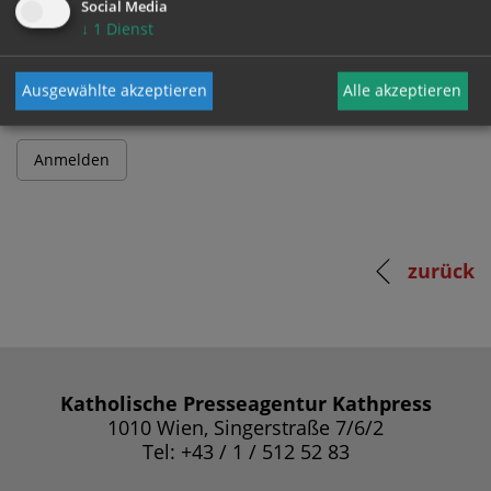
Social Media
↓
1
Dienst
Passwort
Ausgewählte akzeptieren
Alle akzeptieren
zurück
Katholische Presseagentur Kathpress
1010 Wien, Singerstraße 7/6/2
Tel: +43 / 1 / 512 52 83