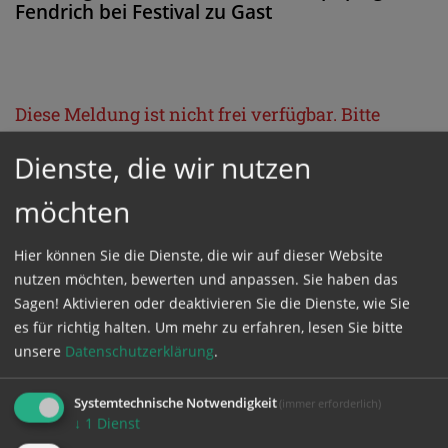
Fendrich bei Festival zu Gast
Diese Meldung ist nicht frei verfügbar. Bitte
loggen Sie sich ein, oder bestellen Sie das
Dienste, die wir nutzen
Produkt
Kathpress_online
.
möchten
GESCHÜTZTER BEREICH
Hier können Sie die Dienste, die wir auf dieser Website
nutzen möchten, bewerten und anpassen. Sie haben das
Bitte melden Sie sich mit Ihrem Benutzernamen
Sagen! Aktivieren oder deaktivieren Sie die Dienste, wie Sie
es für richtig halten.
Um mehr zu erfahren, lesen Sie bitte
und Passwort an.
unsere
Datenschutzerklärung
.
Benutzername
Systemtechnische Notwendigkeit
(immer erforderlich)
↓
1
Dienst