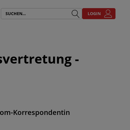
LOGIN
svertretung -
s-Rom-Korrespondentin