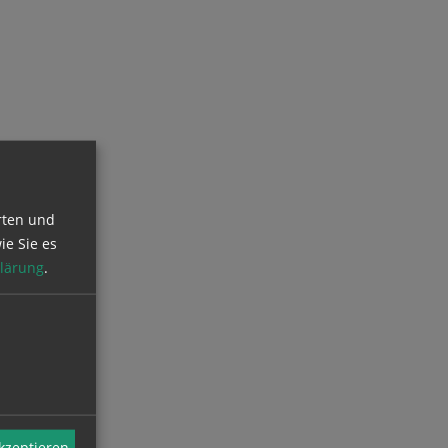
rten und
ie Sie es
lärung
.
akzeptieren