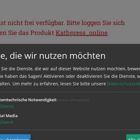
t nicht frei verfügbar. Bitte loggen Sie sich
llen Sie das Produkt
Kathpress_online
.
e, die wir nutzen möchten
BEREICH
 Sie die Dienste, die wir auf dieser Website nutzen möchten, bewe
ie sich mit Ihrem Benutzernamen und
e haben das Sagen! Aktivieren oder deaktivieren Sie die Dienste, w
alten.
Um mehr zu erfahren, lesen Sie bitte unsere
Datenschutzerk
temtechnische Notwendigkeit
(immer erforderlich)
Dienst
ial Media
Dienst
e akzeptieren
Alle 