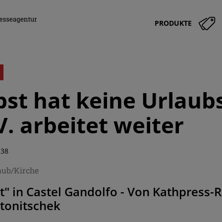
PRODUKTE
pst hat keine Urlaub
V. arbeitet weiter
:38
aub/Kirche
ht" in Castel Gandolfo - Von Kathpres
rtonitschek