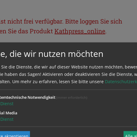
t nicht frei verfügbar. Bitte loggen Sie sich
llen Sie das Produkt
Kathpress_online
.
e, die wir nutzen möchten
BEREICH
 Sie die Dienste, die wir auf dieser Website nutzen möchten, bewe
ie sich mit Ihrem Benutzernamen und
e haben das Sagen! Aktivieren oder deaktivieren Sie die Dienste, w
alten.
Um mehr zu erfahren, lesen Sie bitte unsere
Datenschutzerk
temtechnische Notwendigkeit
(immer erforderlich)
Dienst
ial Media
Dienst
e akzeptieren
Alle 