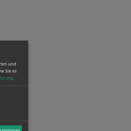
rten und
ie Sie es
lärung
.
akzeptieren