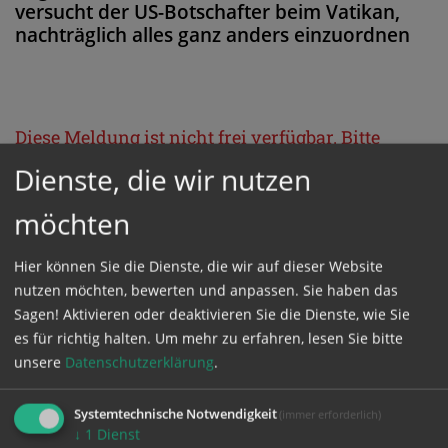
versucht der US-Botschafter beim Vatikan,
nachträglich alles ganz anders einzuordnen
Diese Meldung ist nicht frei verfügbar. Bitte
loggen Sie sich ein, oder bestellen Sie das
Dienste, die wir nutzen
Produkt
Kathpress_online
.
möchten
GESCHÜTZTER BEREICH
Hier können Sie die Dienste, die wir auf dieser Website
nutzen möchten, bewerten und anpassen. Sie haben das
Sagen! Aktivieren oder deaktivieren Sie die Dienste, wie Sie
Bitte melden Sie sich mit Ihrem Benutzernamen
es für richtig halten.
Um mehr zu erfahren, lesen Sie bitte
und Passwort an.
unsere
Datenschutzerklärung
.
Systemtechnische Notwendigkeit
(immer erforderlich)
Benutzername
↓
1
Dienst