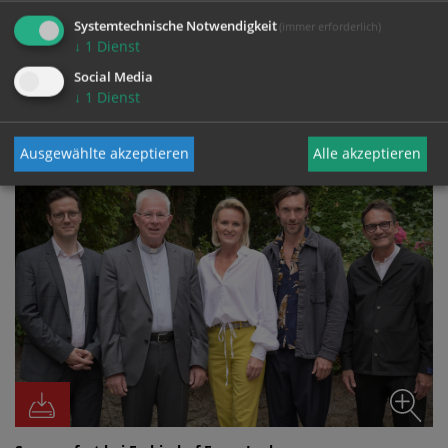
Systemtechnische Notwendigkeit
(immer erforderlich)
↓
1
Dienst
Social Media
FOTO
↓
1
Dienst
Ausgewählte akzeptieren
Alle akzeptieren