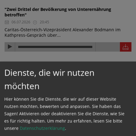
"Zwei Drittel der Bevölkerung von Unterernährung
betroffen"
06.07.2026
20:45
Caritas-Österreich-Vizepräsident Alexander Bodmann im
Kathpress-Gespräch über...
"Die Hilfe wirkt, die Hilfe kommt an"
Dienste, die wir nutzen
06.07.2026
20:44
Caritas-Österreich-Vizepräsident Alexander Bodmann im
möchten
Kathpress-Gespräch über...
Hier können Sie die Dienste, die wir auf dieser Website
nutzen möchten, bewerten und anpassen. Sie haben das
"Wasserwerk finanziert und nachhaltig aufgestellt"
Sagen! Aktivieren oder deaktivieren Sie die Dienste, wie Sie
06.07.2026
20:43
es für richtig halten.
Um mehr zu erfahren, lesen Sie bitte
Caritas-Österreich-Vizepräsident Alexander Bodmann im
unsere
Datenschutzerklärung
.
Kathpress-Gespräch über ein...