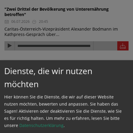
"Zwei Drittel der Bevölkerung von Unterernährung
betroffen"
06.07.2026
20:45
Caritas-Österreich-Vizepräsident Alexander Bodmann im
Kathpress-Gespräch über...
"Die Hilfe wirkt, die Hilfe kommt an"
Dienste, die wir nutzen
06.07.2026
20:44
Caritas-Österreich-Vizepräsident Alexander Bodmann im
möchten
Kathpress-Gespräch über...
Hier können Sie die Dienste, die wir auf dieser Website
nutzen möchten, bewerten und anpassen. Sie haben das
"Wasserwerk finanziert und nachhaltig aufgestellt"
Sagen! Aktivieren oder deaktivieren Sie die Dienste, wie Sie
06.07.2026
20:43
es für richtig halten.
Um mehr zu erfahren, lesen Sie bitte
Caritas-Österreich-Vizepräsident Alexander Bodmann im
unsere
Datenschutzerklärung
.
Kathpress-Gespräch über ein...