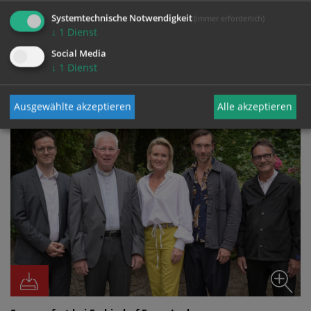
Systemtechnische Notwendigkeit
(immer erforderlich)
↓
1
Dienst
Social Media
FOTO
↓
1
Dienst
Ausgewählte akzeptieren
Alle akzeptieren