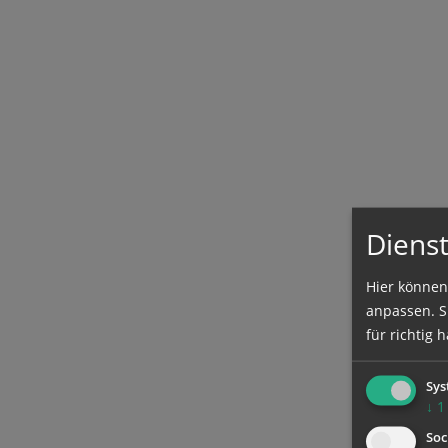
Dienst
Hier können
anpassen. Si
für richtig h
Sys
↓
1
Soc