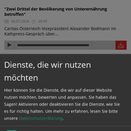
"Zwei Drittel der Bevölkerung von Unterernährung
betroffen"
06.07.2026
20:45
Caritas-Österreich-Vizepräsident Alexander Bodmann im
Kathpress-Gespräch über...
"Die Hilfe wirkt, die Hilfe kommt an"
Dienste, die wir nutzen
06.07.2026
20:44
möchten
Caritas-Österreich-Vizepräsident Alexander Bodmann im
Kathpress-Gespräch über...
Hier können Sie die Dienste, die wir auf dieser Website
nutzen möchten, bewerten und anpassen. Sie haben das
Sagen! Aktivieren oder deaktivieren Sie die Dienste, wie Sie
"Wasserwerk finanziert und nachhaltig aufgestellt"
es für richtig halten.
Um mehr zu erfahren, lesen Sie bitte
06.07.2026
20:43
unsere
Datenschutzerklärung
.
Caritas-Österreich-Vizepräsident Alexander Bodmann im
Kathpress-Gespräch über ein...