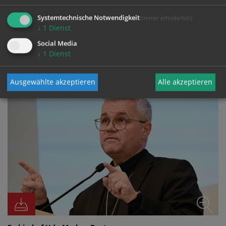
Systemtechnische Notwendigkeit
(immer erforderlich)
↓
1
Dienst
Social Media
FOTO
↓
1
Dienst
Ausgewählte akzeptieren
Alle akzeptieren