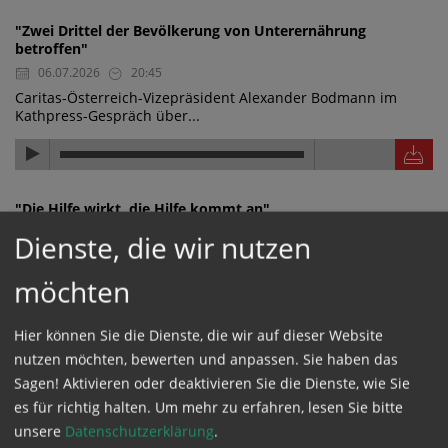
"Zwei Drittel der Bevölkerung von Unterernährung
betroffen"
06.07.2026
20:45
Caritas-Österreich-Vizepräsident Alexander Bodmann im
Kathpress-Gespräch über...
"Die Hilfe wirkt, die Hilfe kommt an"
06.07.2026
20:44
Dienste, die wir nutzen
Caritas-Österreich-Vizepräsident Alexander Bodmann im
Kathpress-Gespräch über...
möchten
Hier können Sie die Dienste, die wir auf dieser Website
nutzen möchten, bewerten und anpassen. Sie haben das
"Wasserwerk finanziert und nachhaltig aufgestellt"
Sagen! Aktivieren oder deaktivieren Sie die Dienste, wie Sie
06.07.2026
20:43
es für richtig halten.
Um mehr zu erfahren, lesen Sie bitte
Caritas-Österreich-Vizepräsident Alexander Bodmann im
unsere
Datenschutzerklärung
.
Kathpress-Gespräch über ein...