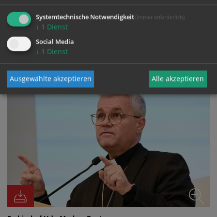
Systemtechnische Notwendigkeit
(immer erforderlich)
↓
1
Dienst
Social Media
FOTO
↓
1
Dienst
Ausgewählte akzeptieren
Alle akzeptieren