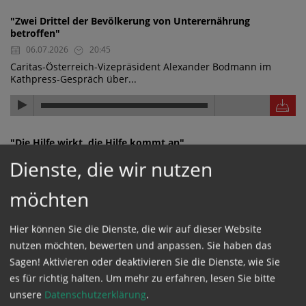
"Zwei Drittel der Bevölkerung von Unterernährung
betroffen"
06.07.2026
20:45
Caritas-Österreich-Vizepräsident Alexander Bodmann im
Kathpress-Gespräch über...
"Die Hilfe wirkt, die Hilfe kommt an"
06.07.2026
20:44
Dienste, die wir nutzen
Caritas-Österreich-Vizepräsident Alexander Bodmann im
Kathpress-Gespräch über...
möchten
Hier können Sie die Dienste, die wir auf dieser Website
nutzen möchten, bewerten und anpassen. Sie haben das
"Wasserwerk finanziert und nachhaltig aufgestellt"
Sagen! Aktivieren oder deaktivieren Sie die Dienste, wie Sie
06.07.2026
20:43
es für richtig halten.
Um mehr zu erfahren, lesen Sie bitte
Caritas-Österreich-Vizepräsident Alexander Bodmann im
unsere
Datenschutzerklärung
.
Kathpress-Gespräch über ein...