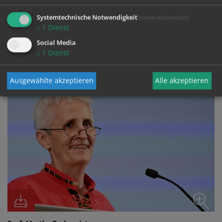
Systemtechnische Notwendigkeit
(immer erforderlich)
↓
1
Dienst
Social Media
FOTO
↓
1
Dienst
Ausgewählte akzeptieren
Alle akzeptieren