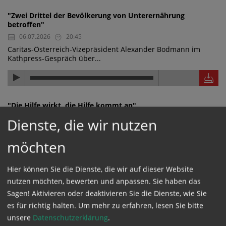
"Zwei Drittel der Bevölkerung von Unterernährung
betroffen"
06.07.2026
20:45
Caritas-Österreich-Vizepräsident Alexander Bodmann im
Kathpress-Gespräch über...
"Die Hilfe wirkt, die Hilfe kommt an"
06.07.2026
20:44
Dienste, die wir nutzen
Caritas-Österreich-Vizepräsident Alexander Bodmann im
Kathpress-Gespräch über...
möchten
Hier können Sie die Dienste, die wir auf dieser Website
nutzen möchten, bewerten und anpassen. Sie haben das
"Wasserwerk finanziert und nachhaltig aufgestellt"
Sagen! Aktivieren oder deaktivieren Sie die Dienste, wie Sie
06.07.2026
20:43
es für richtig halten.
Um mehr zu erfahren, lesen Sie bitte
Caritas-Österreich-Vizepräsident Alexander Bodmann im
unsere
Datenschutzerklärung
.
Kathpress-Gespräch über ein...