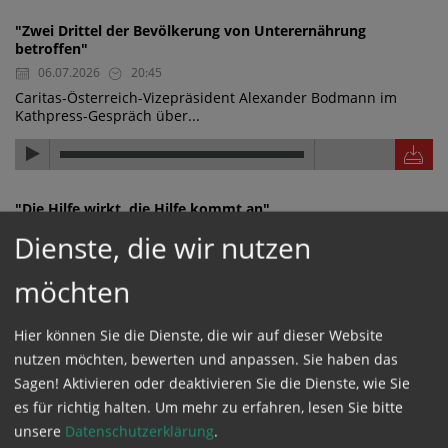
"Zwei Drittel der Bevölkerung von Unterernährung
betroffen"
06.07.2026
20:45
Caritas-Österreich-Vizepräsident Alexander Bodmann im
Kathpress-Gespräch über...
"Die Hilfe wirkt, die Hilfe kommt an"
06.07.2026
20:44
Dienste, die wir nutzen
Caritas-Österreich-Vizepräsident Alexander Bodmann im
Kathpress-Gespräch über...
möchten
Hier können Sie die Dienste, die wir auf dieser Website
nutzen möchten, bewerten und anpassen. Sie haben das
"Wasserwerk finanziert und nachhaltig aufgestellt"
Sagen! Aktivieren oder deaktivieren Sie die Dienste, wie Sie
06.07.2026
20:43
es für richtig halten.
Um mehr zu erfahren, lesen Sie bitte
Caritas-Österreich-Vizepräsident Alexander Bodmann im
unsere
Datenschutzerklärung
.
Kathpress-Gespräch über ein...