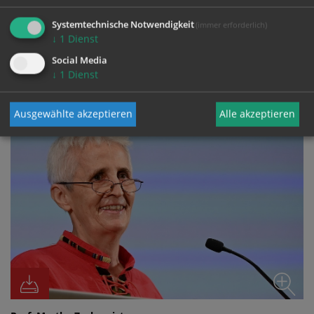
Systemtechnische Notwendigkeit
(immer erforderlich)
↓
1
Dienst
Social Media
FOTO
↓
1
Dienst
Ausgewählte akzeptieren
Alle akzeptieren