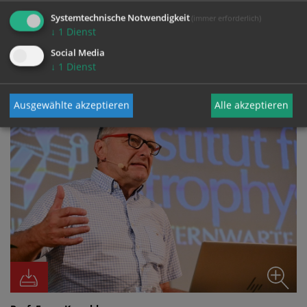
Systemtechnische Notwendigkeit
(immer erforderlich)
↓
1
Dienst
Social Media
FOTO
↓
1
Dienst
Ausgewählte akzeptieren
Alle akzeptieren