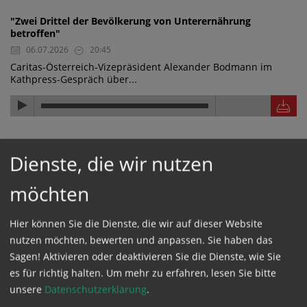
"Zwei Drittel der Bevölkerung von Unterernährung
betroffen"
06.07.2026
20:45
Caritas-Österreich-Vizepräsident Alexander Bodmann im
Kathpress-Gespräch über...
"Die Hilfe wirkt, die Hilfe kommt an"
Dienste, die wir nutzen
06.07.2026
20:44
Caritas-Österreich-Vizepräsident Alexander Bodmann im
möchten
Kathpress-Gespräch über...
Hier können Sie die Dienste, die wir auf dieser Website
nutzen möchten, bewerten und anpassen. Sie haben das
"Wasserwerk finanziert und nachhaltig aufgestellt"
Sagen! Aktivieren oder deaktivieren Sie die Dienste, wie Sie
06.07.2026
20:43
es für richtig halten.
Um mehr zu erfahren, lesen Sie bitte
Caritas-Österreich-Vizepräsident Alexander Bodmann im
unsere
Datenschutzerklärung
.
Kathpress-Gespräch über ein...