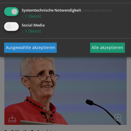
Systemtechnische Notwendigkeit
(immer erforderlich)
↓
1
Dienst
Social Media
FOTO
↓
1
Dienst
Ausgewählte akzeptieren
Alle akzeptieren