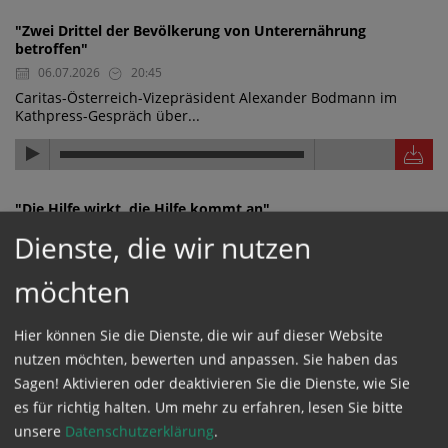
"Zwei Drittel der Bevölkerung von Unterernährung
betroffen"
06.07.2026
20:45
Caritas-Österreich-Vizepräsident Alexander Bodmann im
Kathpress-Gespräch über...
"Die Hilfe wirkt, die Hilfe kommt an"
06.07.2026
20:44
Dienste, die wir nutzen
Caritas-Österreich-Vizepräsident Alexander Bodmann im
Kathpress-Gespräch über...
möchten
Hier können Sie die Dienste, die wir auf dieser Website
nutzen möchten, bewerten und anpassen. Sie haben das
"Wasserwerk finanziert und nachhaltig aufgestellt"
Sagen! Aktivieren oder deaktivieren Sie die Dienste, wie Sie
06.07.2026
20:43
es für richtig halten.
Um mehr zu erfahren, lesen Sie bitte
Caritas-Österreich-Vizepräsident Alexander Bodmann im
unsere
Datenschutzerklärung
.
Kathpress-Gespräch über ein...