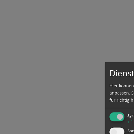
Dienst
Hier können
anpassen. Si
für richtig h
Sys
↓
1
Soc