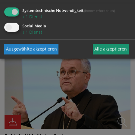
Systemtechnische Notwendigkeit
(immer erforderlich)
↓
1
Dienst
Social Media
FOTO
↓
1
Dienst
Ausgewählte akzeptieren
Alle akzeptieren