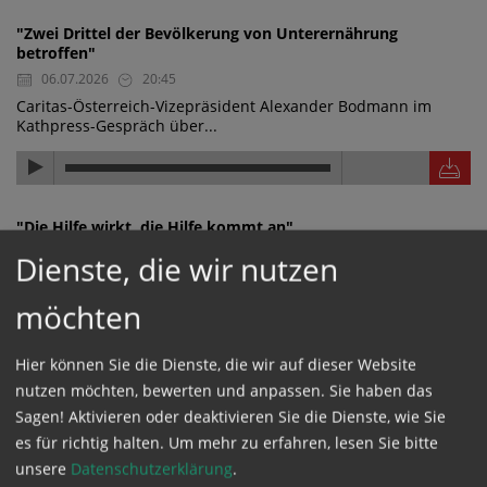
"Zwei Drittel der Bevölkerung von Unterernährung
betroffen"
06.07.2026
20:45
Caritas-Österreich-Vizepräsident Alexander Bodmann im
Kathpress-Gespräch über...
"Die Hilfe wirkt, die Hilfe kommt an"
06.07.2026
20:44
Dienste, die wir nutzen
Caritas-Österreich-Vizepräsident Alexander Bodmann im
Kathpress-Gespräch über...
möchten
Hier können Sie die Dienste, die wir auf dieser Website
nutzen möchten, bewerten und anpassen. Sie haben das
"Wasserwerk finanziert und nachhaltig aufgestellt"
Sagen! Aktivieren oder deaktivieren Sie die Dienste, wie Sie
06.07.2026
20:43
es für richtig halten.
Um mehr zu erfahren, lesen Sie bitte
Caritas-Österreich-Vizepräsident Alexander Bodmann im
unsere
Datenschutzerklärung
.
Kathpress-Gespräch über ein...