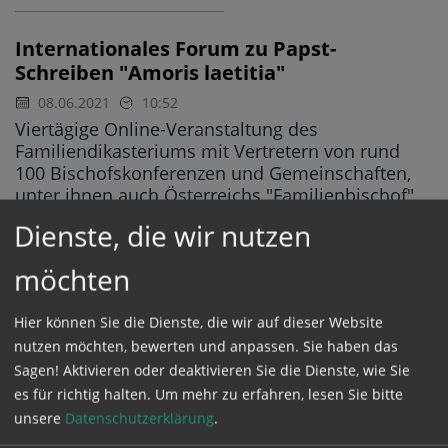
Internationales Forum zu Papst-
Schreiben "Amoris laetitia"
08.06.2021
10:52
Viertägige Online-Veranstaltung des
Familiendikasteriums mit Vertretern von rund
100 Bischofskonferenzen und Gemeinschaften,
unter ihnen auch Österreichs "Familienbischof"
Glettler
Dienste, die wir nutzen
möchten
Theologe Lintner: Kirchliche Sexualmoral
bis heute eine "Baustelle"
Hier können Sie die Dienste, die wir auf dieser Website
20.05.2021
12:03
nutzen möchten, bewerten und anpassen. Sie haben das
AMORIS LAETITIA
Sagen! Aktivieren oder deaktivieren Sie die Dienste, wie Sie
Südtiroler Moraltheologe bilanziert fünf Jahre
"Amoris laetitia": Bischöfe haben sich nicht
es für richtig halten.
Um mehr zu erfahren, lesen Sie bitte
vehement genug hinter Papst Franziskus gestellt -
unsere
Datenschutzerklärung
.
"Innerkirchlicher Richtungskampf um die Reform