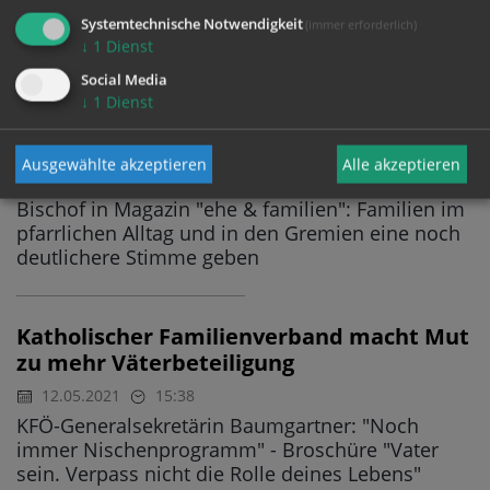
der katholischen Sexual- und Ehemoral ist noch
Systemtechnische Notwendigkeit
(immer erforderlich)
nicht geschlagen"
↓
1
Dienst
Social Media
↓
1
Dienst
Glettler: Familienfreundlichkeit
wesentlich für zukunftsfitte Kirche
Ausgewählte akzeptieren
Alle akzeptieren
14.05.2021
11:36
FAMILIE
Bischof in Magazin "ehe & familien": Familien im
pfarrlichen Alltag und in den Gremien eine noch
deutlichere Stimme geben
Katholischer Familienverband macht Mut
zu mehr Väterbeteiligung
12.05.2021
15:38
KFÖ-Generalsekretärin Baumgartner: "Noch
immer Nischenprogramm" - Broschüre "Vater
sein. Verpass nicht die Rolle deines Lebens"