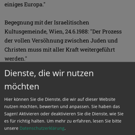
einiges Europa."
Begegnung mit der Israelitischen
Kultusgemeinde, Wien, 24.6.1988: "Der Prozess
der vollen Versöhnung zwischen Juden und
Christen muss mit aller Kraft weitergeführt
werden."
Dienste, die wir nutzen
Festgottesdienst in Trausdorf an der Wulka,
möchten
24.6.1988: "Die Geschichte lehrt uns, dass
Menschen und Völker, die ohne Gott
Hier können Sie die Dienste, die wir auf dieser Website
auszukommen glauben, stets der Katastrophe der
nutzen möchten, bewerten und anpassen. Sie haben das
Selbstzerstörung preisgegeben sind."
Sagen! Aktivieren oder deaktivieren Sie die Dienste, wie Sie
es für richtig halten.
Um mehr zu erfahren, lesen Sie bitte
unsere
Datenschutzerklärung
.
Begegnung mit den österreichischen Bischöfen,