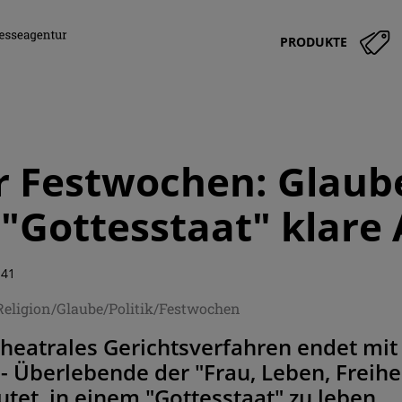
PRODUKTE
 Festwochen: Glaub
t "Gottesstaat" klare
:41
Religion/Glaube/Politik/Festwochen
theatrales Gerichtsverfahren endet mit
- Überlebende der "Frau, Leben, Freihe
tet, in einem "Gottesstaat" zu leben