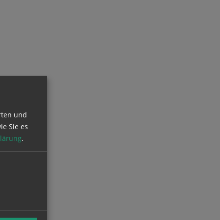
rten und
ie Sie es
lärung
.