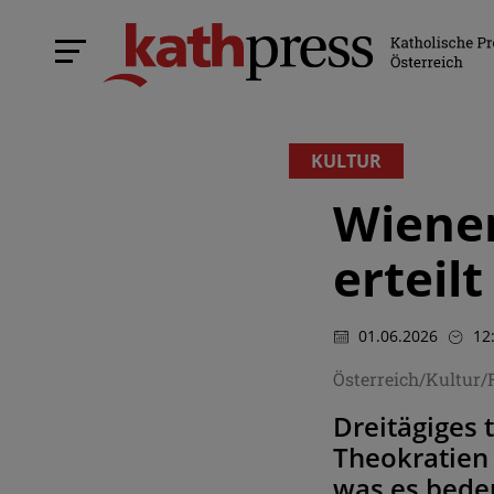
KULTUR
Wiener
erteil
01.06.2026
12
Österreich/Kultur/
Dreitägiges 
Theokratien 
was es bedeu