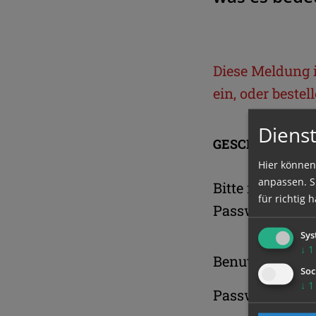
Diese Meldung is
ein, oder beste
Dienst
GESCHÜTZTER 
Hier können
anpassen. Si
Bitte melden S
für richtig h
Passwort an.
Sys
↓
1
Benutzername
Soc
↓
1
Passwort