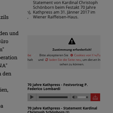
Fürnsinn,
Statement von Kardinal Christoph
Statem
el Landau,
Schönborn beim Festakt 70 Jahre
Schönb
hutzki (Wien),
Kathpress am 31. Jänner 2017 im
Kathpr
zils
ter Schipka,
Wiener Raiffeisen-Haus.
Wiener
novszky
d Scheuer
 Krautwaschl
nden und
Büro
erlich!
Zustimmung erforderlich!
m"
ies von YouTube
Bitte akzeptieren Sie
Cookies von YouTube
peration
u
, um diesen Inhalt
und
laden Sie die Seite neu
, um diesen Inhalt
en.
sehen zu können.
NA"
n den
70 Jahre Kathpress - Festvortrag P.
Federico Lombardi
ien,
pa
70 Jahre Kathpress - Statement Kardinal
Christoph Schönborn (I)