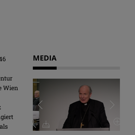
MEDIA
46
entur
se Wien
z
giert
als