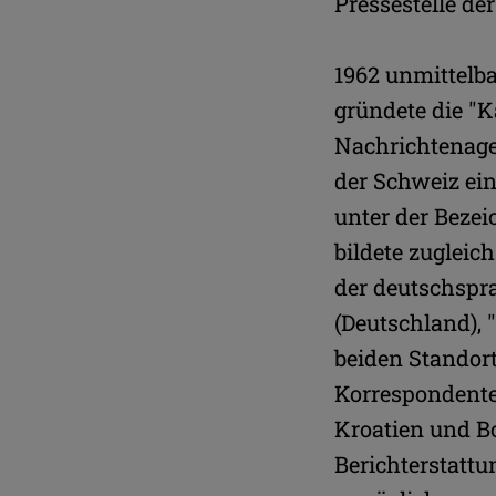
Pressestelle de
St
Ka
Wi
1962 unmittelb
gründete die "
Nachrichtenage
der Schweiz ei
unter der Beze
bildete zugleic
u
der deutschspr
(Deutschland), 
beiden Standor
Korrespondente
Kroatien und B
Berichterstattu