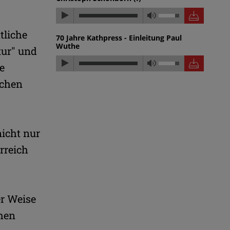
tliche
70 Jahre Kathpress - Einleitung Paul
Wuthe
tur" und
ie
schen
nicht nur
rreich
er Weise
chen