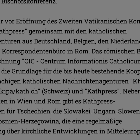
r Bischofskonferenz.
atement beim Festakt "70 Jahre
v.l.: Probst Maximilian 
thpress" am 31. Jänner 2017 in
Caritas-Präsident Micha
en
Bischofsvikar Dariusz Sc
ar vor Eröffnung des Zweiten Vatikanischen Kon
ÖBK-Generalsekretär Pe
Weihbischof Stefan Tur
Kathpress" gemeinsam mit den katholischen
(Wien), Bischof Manfre
(Linz), Bischof Wilhelm
nturen aus Deutschland, Belgien, den Niederla
(Graz), Bi
n Korrespondentenbüro in Rom. Das römischen 
Zustimmung erforderlich!
Zustimmung erford
ichnung "CIC - Centrum Informationis Catholicu
Bitte akzeptieren Sie
Cookies von YouTube
Bitte akzeptieren Sie
Cook
h die Grundlage für die bis heute bestehende Koo
nd
laden Sie die Seite neu
, um diesen Inhalt
und
laden Sie die Seite ne
sehen zu können.
sehen zu könn
achigen katholischen Nachrichtenagenturen "K
"kipa/kath.ch" (Schweiz) und "Kathpress". Nebe
ten in Wien und Rom gibt es Kathpress-
n für Tschechien, die Slowakei, Ungarn, Slowen
osnien-Herzegowina, die eine regelmäßige
ng über kirchliche Entwicklungen in Mitteleuro