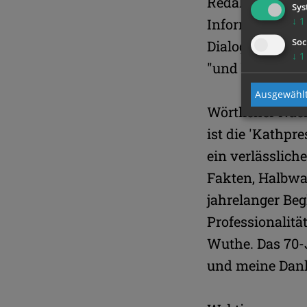
Redaktion leist
Sys
↓
1
Informationsges
Soc
Dialog in Kirch
↓
1
"und bietet zug
Ausgewählt
Wörtlicher Nach
ist die 'Kathpr
ein verlässlic
Fakten, Halbwa
jahrelanger Be
Professionalit
Wuthe. Das 70-
und meine Dank