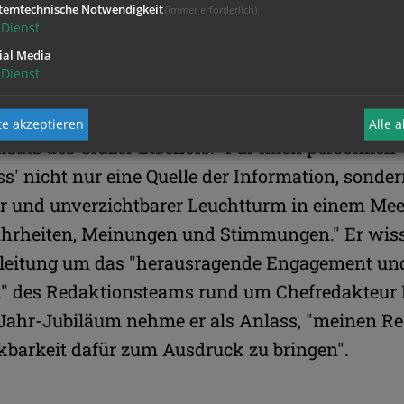
e damit nicht nur einen Dienst an der
temtechnische Notwendigkeit
(immer erforderlich)
Dienst
ellschaft, wies Kapellari hin. Sie ermögliche a
ial Media
e und Gesellschaft auf Basis verlässlicher Infor
Dienst
leich Orientierung in der täglichen Informationsfl
e akzeptieren
Alle 
satz des Grazer Bischofs: "Für mich persönlich
ess' nicht nur eine Quelle der Information, sonde
her und unverzichtbarer Leuchtturm in einem Me
hrheiten, Meinungen und Stimmungen." Er wis
gleitung um das "herausragende Engagement un
ät" des Redaktionsteams rund um Chefredakteur 
Jahr-Jubiläum nehme er als Anlass, "meinen R
barkeit dafür zum Ausdruck zu bringen".