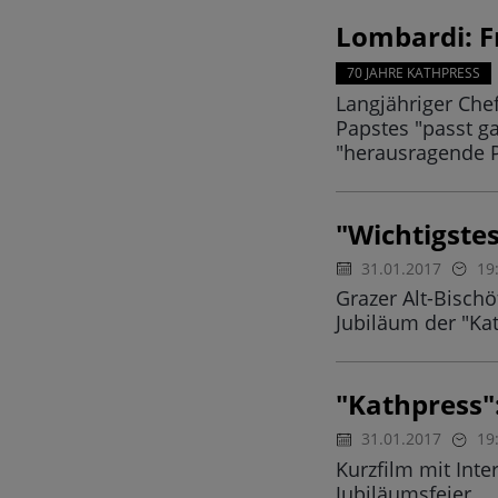
Lombardi: F
70 JAHRE KATHPRESS
Langjähriger Che
Papstes "passt ga
"herausragende P
"Wichtigste
31.01.2017
19
Grazer Alt-Bisch
Jubiläum der "Ka
"Kathpress":
31.01.2017
19
Kurzfilm mit Int
Jubiläumsfeier