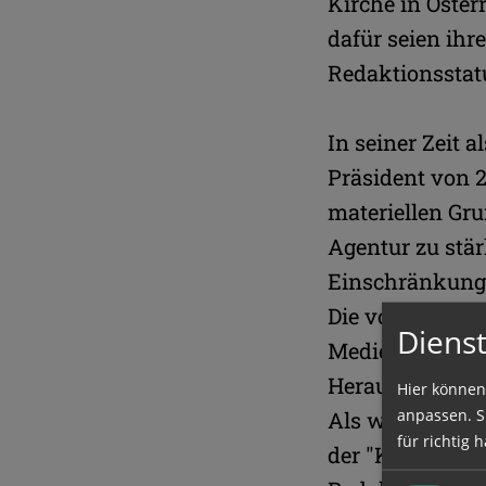
Kirche in Öster
dafür seien ihre
Redaktionsstatu
In seiner Zeit 
Präsident von 2
materiellen Gru
Agentur zu stär
Einschränkung"
Die voranschrei
Dienst
Medienlandscha
Herausforderung
Hier können
anpassen. Si
Als wichtigen S
für richtig h
der "Kathpress"