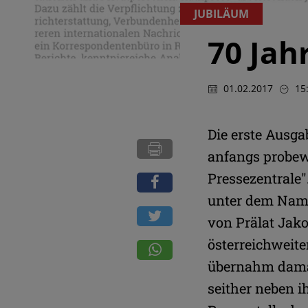
JUBILÄUM
70 Jah
01.02.2017
15
Die erste Ausg
anfangs probew
Pressezentrale"
unter dem Name
von Prälat Jak
österreichweite
übernahm damal
seither neben i