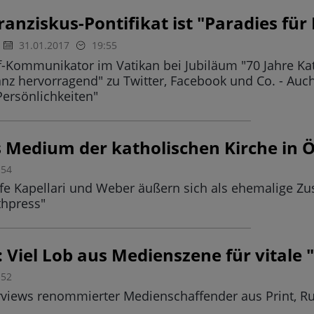
ranziskus-Pontifikat ist "Paradies fü
31.01.2017
19:55
f-Kommunikator im Vatikan bei Jubiläum "70 Jahre Ka
nz hervorragend" zu Twitter, Facebook und Co. - Auch
ersönlichkeiten"
s Medium der katholischen Kirche in Ö
:54
öfe Kapellari und Weber äußern sich als ehemalige Zu
thpress"
 Viel Lob aus Medienszene für vitale 
:52
erviews renommierter Medienschaffender aus Print, R