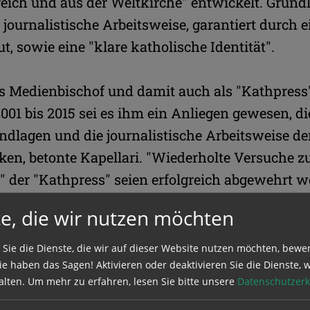
reich und aus der Weltkirche" entwickelt. Grund
 journalistische Arbeitsweise, garantiert durch e
t, sowie eine "klare katholische Identität".
als Medienbischof und damit auch als "Kathpress
001 bis 2015 sei es ihm ein Anliegen gewesen, di
ndlagen und die journalistische Arbeitsweise de
ken, betonte Kapellari. "Wiederholte Versuche z
 der "Kathpress" seien erfolgreich abgewehrt w
tende Digitalisierung und die Umbrüche in
e, die wir nutzen möchten
ft und -nutzung waren aus der Sicht des Bisch
en, der es mit Professionalisierung zu begegnen
 Sie die Dienste, die wir auf dieser Website nutzen möchten, bewe
e haben das Sagen! Aktivieren oder deaktivieren Sie die Dienste, w
chritt dazu nannte er die Entscheidung, einen G
alten.
Um mehr zu erfahren, lesen Sie bitte unsere
Datenschutzerk
-Berichte im Internet zugänglich zu machen. Di