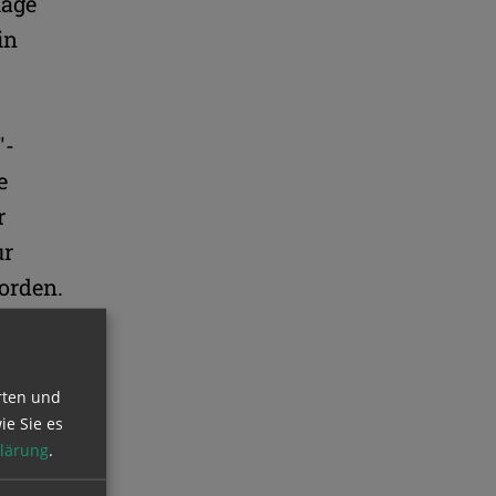
lage
in
"-
e
r
ur
orden.
ofs
 galt.
rten und
ie Sie es
roßteil
lärung
.
e