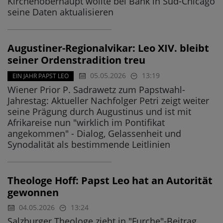
Kirchenoberhaupt wollte bei Bank in Süd-Chicago
seine Daten aktualisieren
Augustiner-Regionalvikar: Leo XIV. bleibt
seiner Ordenstradition treu
05.05.2026
13:19
EIN JAHR PAPST LEO
Wiener Prior P. Sadrawetz zum Papstwahl-
Jahrestag: Aktueller Nachfolger Petri zeigt weiter
seine Prägung durch Augustinus und ist mit
Afrikareise nun "wirklich im Pontifikat
angekommen" - Dialog, Gelassenheit und
Synodalität als bestimmende Leitlinien
Theologe Hoff: Papst Leo hat an Autorität
gewonnen
04.05.2026
13:24
Salzburger Theologe zieht in "Furche"-Beitrag