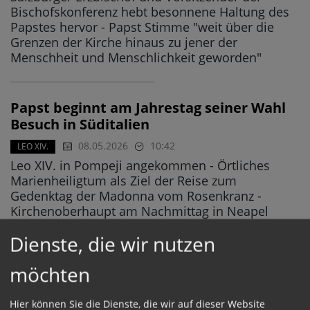
Bischofskonferenz hebt besonnene Haltung des
Papstes hervor - Papst Stimme "weit über die
Grenzen der Kirche hinaus zu jener der
Menschheit und Menschlichkeit geworden"
Papst beginnt am Jahrestag seiner Wahl
Besuch in Süditalien
08.05.2026
10:42
LEO XIV.
Leo XIV. in Pompeji angekommen - Örtliches
Marienheiligtum als Ziel der Reise zum
Gedenktag der Madonna vom Rosenkranz -
Kirchenoberhaupt am Nachmittag in Neapel
Dienste, die wir nutzen
Differenzierte Bilanz von Reform- und
möchten
Betroffenengruppen zu Leo XIV.
07.05.2026
15:24
Hier können Sie die Dienste, die wir auf dieser Website