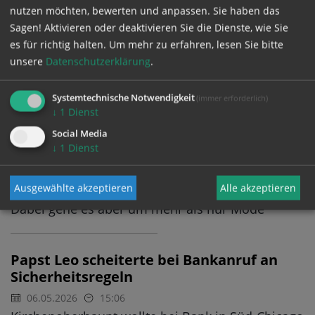
Lob für Friedens-Einsatz und Option für die
nutzen möchten, bewerten und anpassen. Sie haben das
Armen - Ungeduld angesichts noch ausstehender
Sagen! Aktivieren oder deaktivieren Sie die Dienste, wie Sie
erhoffter Reformen, unter anderem beim
es für richtig halten.
Um mehr zu erfahren, lesen Sie bitte
Opferschutz
unsere
Datenschutzerklärung
.
Systemtechnische Notwendigkeit
(immer erforderlich)
Papst-Schneider lobt Leo XIV. für Stil und
↓
1
Dienst
Gelassenheit
Social Media
07.05.2026
08:15
↓
1
Dienst
Schluss mit Provokation? Vatikan-Schneider
Mancinelli sagt, nach Franziskus bringe Leo
Ausgewählte akzeptieren
Alle akzeptieren
wieder mehr Harmonie und Ruhe in die Kirche -
Dabei gehe es aber um mehr als nur Mode
Papst Leo scheiterte bei Bankanruf an
Sicherheitsregeln
06.05.2026
15:06