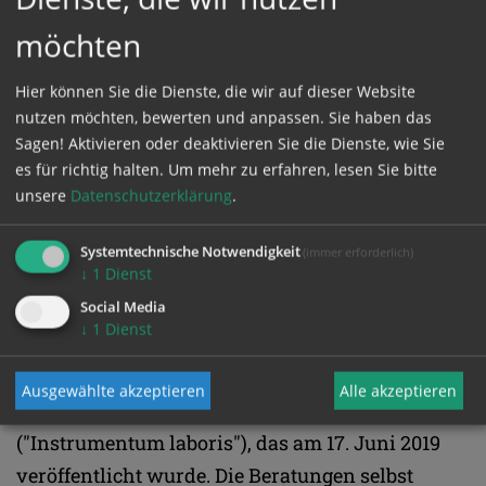
Wie läuft die Synode ab?
möchten
Papst Franziskus hatte die Amazonien-Synode
Hier können Sie die Dienste, die wir auf dieser Website
am 15. Oktober 2017 in Rom angekündigt und die
nutzen möchten, bewerten und anpassen. Sie haben das
Sagen! Aktivieren oder deaktivieren Sie die Dienste, wie Sie
Vorbereitung mit einem Besuch im peruanischen
es für richtig halten.
Um mehr zu erfahren, lesen Sie bitte
Puerto Maldonado am 19. Jänner 2018
unsere
Datenschutzerklärung
.
angestoßen. Am 8. Juni 2018 veröffentlichte das
vatikanische Synodensekretariat ein
Systemtechnische Notwendigkeit
(immer erforderlich)
↓
1
Dienst
Vorbereitungsdokument mit einem
Social Media
Fragenkatalog. Auf Grundlage der
↓
1
Dienst
Rückmeldungen, unter anderem aus rund 260
lokalen und regionalen Vorbereitungstreffen,
Ausgewählte akzeptieren
Alle akzeptieren
erstellte das Sekretariat das Arbeitspapier
("Instrumentum laboris"), das am 17. Juni 2019
veröffentlicht wurde. Die Beratungen selbst