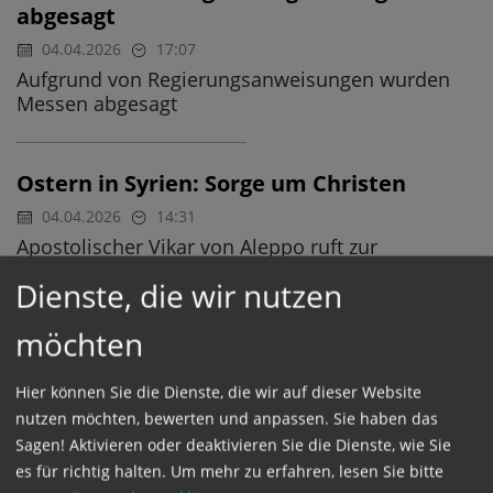
abgesagt
04.04.2026
17:07
Aufgrund von Regierungsanweisungen wurden
Messen abgesagt
Ostern in Syrien: Sorge um Christen
04.04.2026
14:31
Apostolischer Vikar von Aleppo ruft zur
Geschlossenheit auf - Gewalt, Spannungen und
Dienste, die wir nutzen
eingeschränkte Feiern
möchten
Umfrage: Glaube verbreitet, aber Kirche
Hier können Sie die Dienste, die wir auf dieser Website
verliert an Bindung
nutzen möchten, bewerten und anpassen. Sie haben das
04.04.2026
12:55
Sagen! Aktivieren oder deaktivieren Sie die Dienste, wie Sie
Laut STANDARD-Umfrage Jüngere religiöser als
es für richtig halten.
Um mehr zu erfahren, lesen Sie bitte
erwartet - Geringe Bereitschaft zum Kirchgang