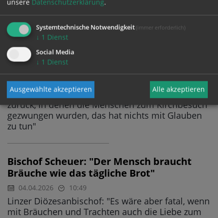
unsere
Datenschutzerklärung
.
und mehr Kirchenverkäufe
Systemtechnische Notwendigkeit
(immer erforderlich)
↓
1
Dienst
Grazer Weihbischof: Glaube lebt von
Social Media
innerer Überzeugung, nicht von Zwang
↓
1
Dienst
04.04.2026
11:41
Neuer Jugendbischof Freitag in "Kleine Zeitung"-
Ausgewählte akzeptieren
Alle akzeptieren
Interveiw: "Ich will keinesfalls in die Zeiten
zurück, in denen die Menschen zum Kirchbesuch
gezwungen wurden, das hat nichts mit Glauben
zu tun"
Bischof Scheuer: "Der Mensch braucht
Bräuche wie das tägliche Brot"
04.04.2026
10:49
Linzer Diözesanbischof: "Es wäre aber fatal, wenn
mit Bräuchen und Trachten auch die Liebe zum