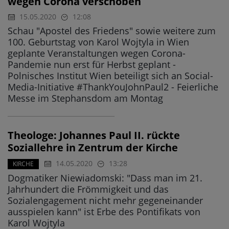
wegen Corona verschoben
15.05.2020
12:08
Schau "Apostel des Friedens" sowie weitere zum
100. Geburtstag von Karol Wojtyla in Wien
geplante Veranstaltungen wegen Corona-
Pandemie nun erst für Herbst geplant -
Polnisches Institut Wien beteiligt sich an Social-
Media-Initiative #ThankYouJohnPaul2 - Feierliche
Messe im Stephansdom am Montag
Theologe: Johannes Paul II. rückte
Soziallehre in Zentrum der Kirche
14.05.2020
13:28
KIRCHE
Dogmatiker Niewiadomski: "Dass man im 21.
Jahrhundert die Frömmigkeit und das
Sozialengagement nicht mehr gegeneinander
ausspielen kann" ist Erbe des Pontifikats von
Karol Wojtyla