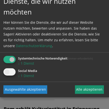
Dienste, die wir nutzen
Wien: Gedenkmesse würdigt Johannes
möchten
Paul II. als "Werkzeug Gottes"
18.05.2020
19:11
GEDENKEN
Hier können Sie die Dienste, die wir auf dieser Website
Heiligenkreuzer Abt Maximilian Heim bei
nutzen möchten, bewerten und anpassen. Sie haben das
Gottesdienst im Stephansdom: 2005
Sagen! Aktivieren oder deaktivieren Sie die Dienste, wie Sie
verstorbener Papst weist der Kirche auch im
es für richtig halten.
Um mehr zu erfahren, lesen Sie bitte
dritten Jahrtausend den Weg
unsere
Datenschutzerklärung
.
Systemtechnische Notwendigkeit
(immer erforderlich)
Polen gedenkt 100. Geburtstag von
↓
1
Dienst
Johannes Paul II.
Social Media
18.05.2020
17:14
↓
1
Dienst
Staatspräsident Duda würdigt früheres
Kirchenoberhaupt als "Brückenbauer in einer von
Ausgewählte akzeptieren
Alle akzeptieren
Spaltungen und Konflikten geplagten Welt"
Rom erhält Kulturinstitut in Erinnerung