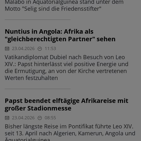
Malabo in Äquatorialguinea stand unter dem
Motto "Selig sind die Friedensstifter"
Nuntius in Angola: Afrika als
"gleichberechtigten Partner" sehen
23.04.2026
11:53
Vatikandiplomat Dubiel nach Besuch von Leo
XIV.: Papst hinterlässt viel positive Energie und
die Ermutigung, an von der Kirche vertretenen
Werten festzuhalten
Papst beendet elftägige Afrikareise mit
großer Stadionmesse
23.04.2026
08:55
Bisher längste Reise im Pontifikat führte Leo XIV.
seit 13. April nach Algerien, Kamerun, Angola und
Äquatorialguinea