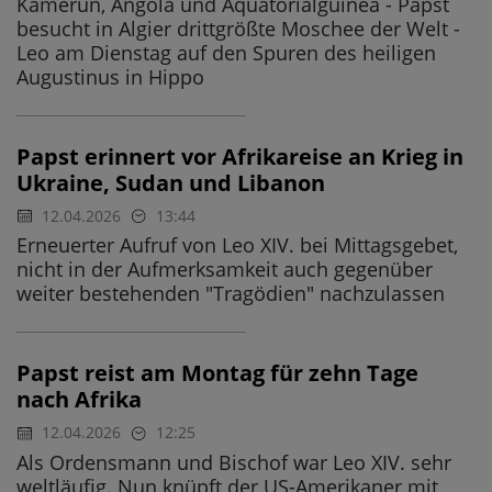
Kamerun, Angola und Äquatorialguinea - Papst
besucht in Algier drittgrößte Moschee der Welt -
Leo am Dienstag auf den Spuren des heiligen
Augustinus in Hippo
Papst erinnert vor Afrikareise an Krieg in
Ukraine, Sudan und Libanon
12.04.2026
13:44
Erneuerter Aufruf von Leo XIV. bei Mittagsgebet,
nicht in der Aufmerksamkeit auch gegenüber
weiter bestehenden "Tragödien" nachzulassen
Papst reist am Montag für zehn Tage
nach Afrika
12.04.2026
12:25
Als Ordensmann und Bischof war Leo XIV. sehr
weltläufig. Nun knüpft der US-Amerikaner mit