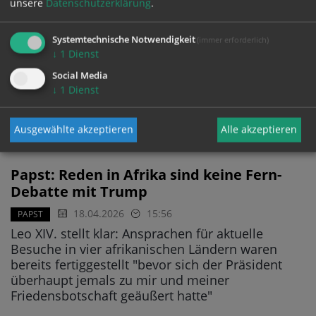
Papst beklagt Ausbeutung und
unsere
Datenschutzerklärung
.
Knechtschaft in Angola
Systemtechnische Notwendigkeit
(immer erforderlich)
18.04.2026
18:55
↓
1
Dienst
Angola ist das größte und rohstoffreichste der
vier Länder, die Papst Leo XIV. auf seiner langen
Social Media
↓
1
Dienst
Afrikareise besucht - Gleich zu Beginn benannte
er am Samstag die dortigen Probleme und sparte
nicht mit Kritik an den Herrschenden
Ausgewählte akzeptieren
Alle akzeptieren
Papst: Reden in Afrika sind keine Fern-
Debatte mit Trump
18.04.2026
15:56
PAPST
Leo XIV. stellt klar: Ansprachen für aktuelle
Besuche in vier afrikanischen Ländern waren
bereits fertiggestellt "bevor sich der Präsident
überhaupt jemals zu mir und meiner
Friedensbotschaft geäußert hatte"