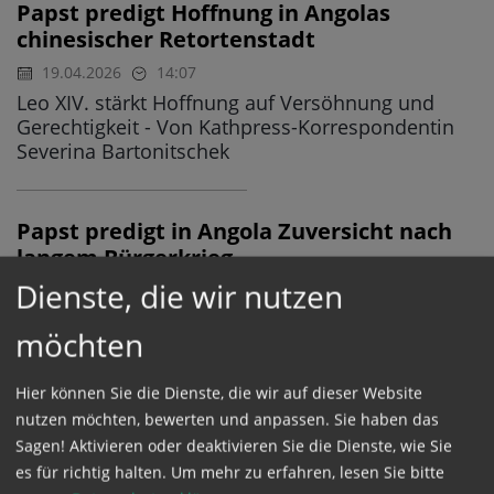
Papst predigt Hoffnung in Angolas
chinesischer Retortenstadt
19.04.2026
14:07
Leo XIV. stärkt Hoffnung auf Versöhnung und
Gerechtigkeit - Von Kathpress-Korrespondentin
Severina Bartonitschek
Papst predigt in Angola Zuversicht nach
langem Bürgerkrieg
Dienste, die wir nutzen
19.04.2026
12:28
AFRIKAREISE
Großer Gottesdienst in Kilamba im Süden der
möchten
Hauptstadt Luanda - Leo XIV. ruft dazu auf, Hass
und Korruption zu überwinden: "Angola hungert
Hier können Sie die Dienste, die wir auf dieser Website
und dürstet nach Hoffnung, Frieden und
Geschwisterlichkeit"
nutzen möchten, bewerten und anpassen. Sie haben das
Sagen! Aktivieren oder deaktivieren Sie die Dienste, wie Sie
es für richtig halten.
Um mehr zu erfahren, lesen Sie bitte