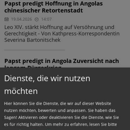
Papst predigt Hoffnung in Angolas
chinesischer Retortenstadt
19.04.2026
14:07
Leo XIV. stärkt Hoffnung auf Versöhnung und
Gerechtigkeit - Von Kathpress-Korrespondentin
Severina Bartonitschek
Papst predigt in Angola Zuversicht nach
langem Bürgerkrieg
Dienste, die wir nutzen
19.04.2026
12:28
AFRIKAREISE
Großer Gottesdienst in Kilamba im Süden der
möchten
Hauptstadt Luanda - Leo XIV. ruft dazu auf, Hass
und Korruption zu überwinden: "Angola hungert
Hier können Sie die Dienste, die wir auf dieser Website
und dürstet nach Hoffnung, Frieden und
Geschwisterlichkeit"
nutzen möchten, bewerten und anpassen. Sie haben das
Sagen! Aktivieren oder deaktivieren Sie die Dienste, wie Sie
es für richtig halten.
Um mehr zu erfahren, lesen Sie bitte