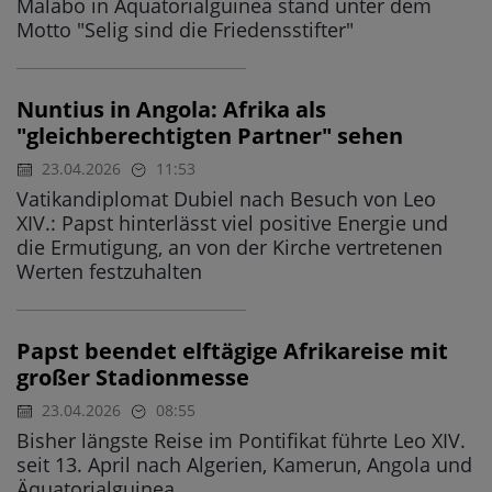
Malabo in Äquatorialguinea stand unter dem
Motto "Selig sind die Friedensstifter"
Nuntius in Angola: Afrika als
"gleichberechtigten Partner" sehen
23.04.2026
11:53
Vatikandiplomat Dubiel nach Besuch von Leo
XIV.: Papst hinterlässt viel positive Energie und
die Ermutigung, an von der Kirche vertretenen
Werten festzuhalten
Papst beendet elftägige Afrikareise mit
großer Stadionmesse
23.04.2026
08:55
Bisher längste Reise im Pontifikat führte Leo XIV.
seit 13. April nach Algerien, Kamerun, Angola und
Äquatorialguinea