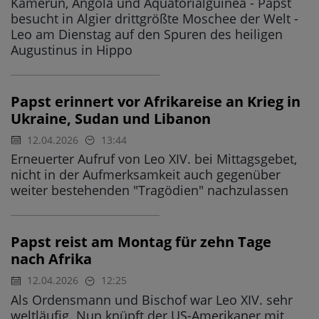
Kamerun, Angola und Äquatorialguinea - Papst
besucht in Algier drittgrößte Moschee der Welt -
Leo am Dienstag auf den Spuren des heiligen
Augustinus in Hippo
Papst erinnert vor Afrikareise an Krieg in
Ukraine, Sudan und Libanon
12.04.2026
13:44
Erneuerter Aufruf von Leo XIV. bei Mittagsgebet,
nicht in der Aufmerksamkeit auch gegenüber
weiter bestehenden "Tragödien" nachzulassen
Papst reist am Montag für zehn Tage
nach Afrika
12.04.2026
12:25
Als Ordensmann und Bischof war Leo XIV. sehr
weltläufig. Nun knüpft der US-Amerikaner mit