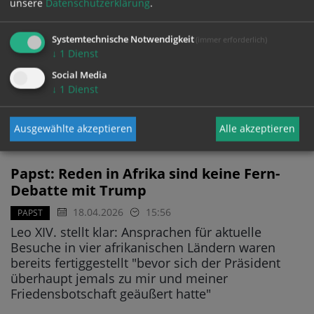
Papst beklagt Ausbeutung und
unsere
Datenschutzerklärung
.
Knechtschaft in Angola
Systemtechnische Notwendigkeit
(immer erforderlich)
18.04.2026
18:55
↓
1
Dienst
Angola ist das größte und rohstoffreichste der
vier Länder, die Papst Leo XIV. auf seiner langen
Social Media
↓
1
Dienst
Afrikareise besucht - Gleich zu Beginn benannte
er am Samstag die dortigen Probleme und sparte
nicht mit Kritik an den Herrschenden
Ausgewählte akzeptieren
Alle akzeptieren
Papst: Reden in Afrika sind keine Fern-
Debatte mit Trump
18.04.2026
15:56
PAPST
Leo XIV. stellt klar: Ansprachen für aktuelle
Besuche in vier afrikanischen Ländern waren
bereits fertiggestellt "bevor sich der Präsident
überhaupt jemals zu mir und meiner
Friedensbotschaft geäußert hatte"