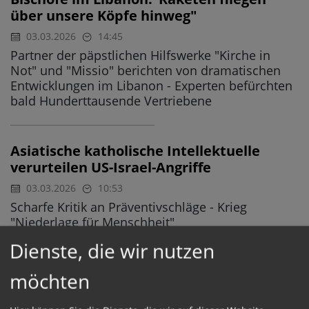
über unsere Köpfe hinweg"
03.03.2026
14:45
Partner der päpstlichen Hilfswerke "Kirche in
Not" und "Missio" berichten von dramatischen
Entwicklungen im Libanon - Experten befürchten
bald Hunderttausende Vertriebene
Asiatische katholische Intellektuelle
verurteilen US-Israel-Angriffe
03.03.2026
10:53
Scharfe Kritik an Präventivschläge - Krieg
"Niederlage für Menschheit"
Dienste, die wir nutzen
Caritas: Spirale der Gewalt im Nahen
möchten
Osten stoppen