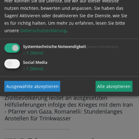
03.03.2026
10:13
Hier können Sie die Dienste, die wir auf dieser Website
KRIEG
nutzen möchten, bewerten und anpassen. Sie haben das
Caritas-Vizepräsident Bodmann warnt vor
Ausweitung der Gewalt auf weitere Länder der
Sagen! Aktivieren oder deaktivieren Sie die Dienste, wie Sie
Region: "Österreich und die Europäische Union
es für richtig halten.
Um mehr zu erfahren, lesen Sie bitte
müssen jetzt alle diplomatischen Möglichkeiten
unsere
Datenschutzerklärung
.
nutzen, um eine weitere Eskalation zu
verhindern" - Millionen Menschen zunehmend in
Systemtechnische Notwendigkeit
(immer erforderlich)
akuter Not
↓
1
Dienst
Social Media
↓
1
Dienst
Gaza: Grenzschließungen verschärfen
humanitäre Lage
Ausgewählte akzeptieren
Alle akzeptieren
03.03.2026
09:29
Zivilbevölkerung leidet an ausgesetzten
Hilfslieferungen infolge des Krieges mit dem Iran
- Pfarrer von Gaza, Romanelli: Stundenlanges
Anstellen für Trinkwasser